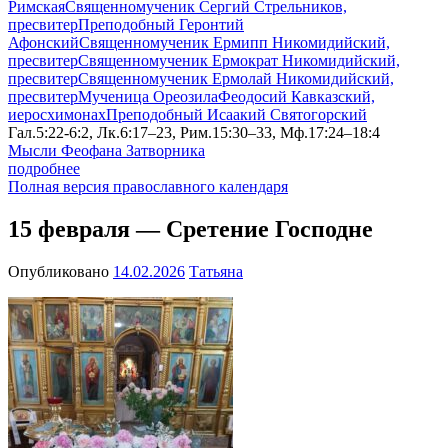
Римская
Священномученик Сергий Стрельников,
пресвитер
Преподобный Геронтий
Афонский
Священномученик Ермипп Никомидийский,
пресвитер
Священномученик Ермократ Никомидийский,
пресвитер
Священномученик Ермолай Никомидийский,
пресвитер
Мученица Ореозила
Феодосий Кавказский,
иеросхимонах
Преподобный Исаакий Святогорский
Гал.5:22-6:2, Лк.6:17–23, Рим.15:30–33, Мф.17:24–18:4
Мысли Феофана Затворника
подробнее
Полная версия православного календаря
15 февраля — Сретение Господне
Опубликовано
14.02.2026
Татьяна