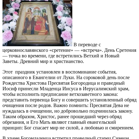
В переводе с
церковнославянского «сретение» — «встреча». День Сретения
— точка во времени, где встретились Ветхий и Новый
Заветы. Древний мир и христианство.
Этот праздник установлен в воспоминание события,
описанного в Евангелии от Луки. На сороковой день после
Рождества Христова Пресвятая Богородица и праведный
Иосиф принесли Младенца Иисуса в Иерусалимский храм,
чтобы исполнить предписание ветхозаветного закона:
представить первенца Богу и совершить установленный обряд
очищения после родов. Важно помнить: Пресвятая Дева не
нуждалась в очищении, но добровольно подчинилась закону.
Таким образом, Христос, ранее прошедший через обряд
обрезания, и Его Мать являют главный евангельский
принцип: Бог спасает мир не силой, а любовью и смирением.
В храме Богомладенца встретил праведный старец Симеон,