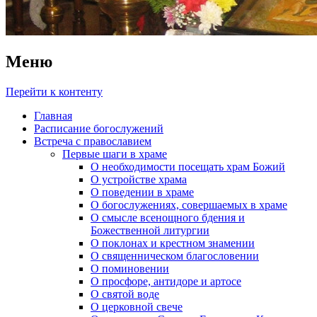
Меню
Перейти к контенту
Главная
Расписание богослужений
Встреча с православием
Первые шаги в храме
О необходимости посещать храм Божий
О устройстве храма
О поведении в храме
О богослужениях, совершаемых в храме
О смысле всенощного бдения и
Божественной литургии
О поклонах и крестном знамении
О священническом благословении
О поминовении
О просфоре, антидоре и артосе
О святой воде
О церковной свече