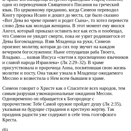
один из переводчиков Священного Писания на греческий
язык. По церковному преданию, когда Симеон переводил
Книгу пророка Исаии и дошел до места, где было сказано
«Вот Дева во чреве примет и родит Сына», то хотел перевести
слово Дева как молодая женщина. В этот момент ему явился
Ангел, который приказал оставить все как есть и пообещал,
что Симеон не увидит смерти, пока не узрит родившегося от
Девы Богомладенца. Взяв Младенца на руки, Симеон
произнес молитву, которая до сих пор звучит на каждом
вечернем богослужении: Ныне отпущаеши раба Твоего,
Владыко…, назвав Иисуса «светом к просвещению язычников
и славой народа Израилева» (Лк 2:29–32). В храме
присутствовала и пророчица Анна, посвятившая свою жизнь
молитве и посту. Она также узнала в Младенце ожидаемого
Мессию и возвестила о Нем всем бывшим в храме.
Симеон говорит о Христе как о Спасителе всех народов, тем
самым разрушая узконациональные ожидания Мессии.
Одновременно он обращается к Богородице с
пророчеством: Тебе Самой оружие пройдет душу (Лк 2:35),
указывая на будущие страдания и крестную жертву. Так
праздник радости уже содержит в себе тень голгофского
Креста.
(6)