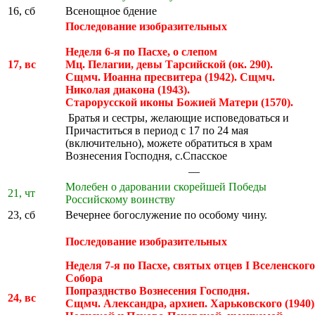
16, сб
Всенощное бдение
Последование изобразительных
Неделя 6-я по Пасхе, о слепом
17, вс
Мц. Пелагии, девы Тарсийской (ок. 290).
Сщмч. Иоанна пресвитера (1942). Сщмч.
Николая диакона (1943).
Старорусской иконы Божией Матери (1570).
Братья и сестры, желающие исповедоваться и
Причаститься в период с 17 по 24 мая
(включительно), можете обратиться в храм
Вознесения Господня, с.Спасское
—
Молебен о даровании скорейшей Победы
21, чт
Российскому воинству
23, сб
Вечернее богослужение по особому чину.
Последование изобразительных
Неделя 7-я по Пасхе, святых отцев I Вселенского
Собора
Попразднство Вознесения Господня.
24, вс
Сщмч. Александра, архиеп. Харьковского (1940)