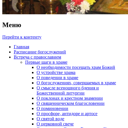
Меню
Перейти к контенту
Главная
Расписание богослужений
Встреча с православием
Первые шаги в храме
О необходимости посещать храм Божий
О устройстве храма
О поведении в храме
О богослужениях, совершаемых в храме
О смысле всенощного бдения и
Божественной литургии
О поклонах и крестном знамении
О священническом благословении
О поминовении
О просфоре, антидоре и артосе
О святой воде
О церковной свече