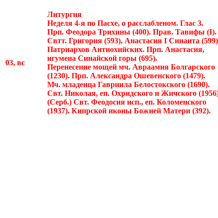
Литургия
Неделя 4-я по Пасхе, о расслабленом. Глас 3.
Прп. Феодора Трихины (400).
Прав. Тавифы (I).
Свтт. Григория (593), Анастасия I Синаита (599)
Патриархов Антиохийских. Прп. Анастасия,
игумена Синайской горы (695).
03, вс
Перенесение мощей мч. Авраамия Болгарского
(1230). Прп. Александра Ошевенского (1479).
Мч. младенца Гавриила Белостокского (1690).
Свт. Николая, еп. Охридского и Жичского (1956)
(Серб.)
Свт. Феодосия исп., еп. Коломенского
(1937).
Кипрской иконы Божией Матери (392).