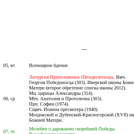
—
05, вт
Всенощное бдение
Литургия Преполовение Пятидесятницы.
Вмч.
Георгия Победоносца (303). Иверской иконы Божи
Матери (второе обретение списка иконы 2012).
Мц. царицы Александры (314).
06, ср
Мчч. Анатолия и Протолеона (303).
Прп. Софии (1974).
Сщмч. Иоанна пресвитера (1940).
Моздокской и Дубенской-Красногорской (XVII) и
Божией Матери.
Молебен о даровании скорейшей Победы
07, чт