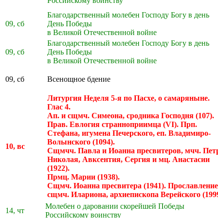
Российскому воинству
Благодарственный молебен Господу Богу в день
09, сб
День Победы
в Великой Отечественной войне
Благодарственный молебен Господу Богу в день
09, сб
День Победы
в Великой Отечественной войне
09, сб
Всенощное бдение
Литургия Неделя 5-я по Пасхе, о самаряныне.
Глас 4.
Ап. и сщмч. Симеона, сродника Господня (107).
Прав. Евлогия странноприимца (VI). Прп.
Стефана, игумена Печерского, еп. Владимиро-
Волынского (1094).
10, вс
Сщмчч. Павла и Иоанна пресвитеров, мчч. Пет
Николая, Авксентия, Сергия и мц. Анастасии
(1922).
Прмц. Марии (1938).
Сщмч. Иоанна пресвитера (1941). Прославление
сщмч. Илариона, архиепископа Верейского (1999
Молебен о даровании скорейшей Победы
14, чт
Российскому воинству