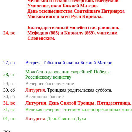
Челнской и Псково-Печерской, именуемой
Умиление, икон Божией Матери.
День тезоименитства Святейшего Патриарха
Московского и всея Руси Кирилла.
Благодарственный молебен свв. равноапп.
24, вс
Мефодию (885) и Кириллу (869), учителям
Словенским.
27, ср
Встреча Табынской иконы Божией Матери
Молебен о даровании скорейшей Победы
28, чт
Российскому воинству
29, пт
Вечернее богослужение
30, сб
Литургия
. Троицкая родительская суббота.
30, сб
Всенощное бдение
31, вс
Литургия. День Святой Троицы. Пятидесятница.
31, вс
Великая вечерня с чтением коленопреклонных моли
01, пн
Литургия.
День Святого Духа