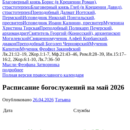
Благоверный князь Борис (в Крещении Роман),
страстотерпец
Благоверный князь Глеб (в Крещении Давид),
страстотерпец
Преподобный Далмат Исетский,
Пермский
Исповедник Николай Понгильский,
пресвитер
Исповедник Иоанн Калинин, пресвитер
Мученица
Христина Тирская
Преподобный Поликарп Печерский,
архимандрит
Святитель Георгий (Конисский), архиепископ
Могилевский
Священномученик Алфей Корбанский,
диакон
Преподобный Боголеп Черноярский
Мученик
Капитон
Мученик Феофил Закинфский
Лк.21:12–19, 2Кор.1:1-7, Мф.21:43–46, Рим.8:28–39, Ин.15:17–
16:2, 2Кор.6:1-10, Лк.7:36–50
Мысли Феофана Затворника
подробнее
Полная версия православного календаря
Расписание богослужений на май 2026
Опубликовано
26.04.2026
Татьяна
Дата
Службы