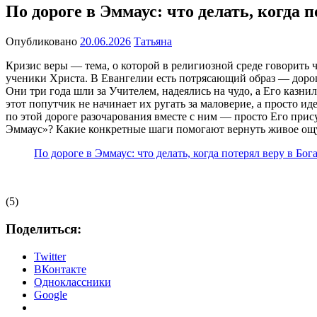
По дороге в Эммаус: что делать, когда п
Опубликовано
20.06.2026
Татьяна
Кризис веры — тема, о которой в религиозной среде говорить ч
ученики Христа. В Евангелии есть потрясающий образ — дорога
Они три года шли за Учителем, надеялись на чудо, а Его казни
этот попутчик не начинает их ругать за маловерие, а просто ид
по этой дороге разочарования вместе с ним — просто Его прис
Эммаус»? Какие конкретные шаги помогают вернуть живое ощущ
По дороге в Эммаус: что делать, когда потерял веру в Бог
(5)
Поделиться:
Twitter
ВКонтакте
Одноклассники
Google