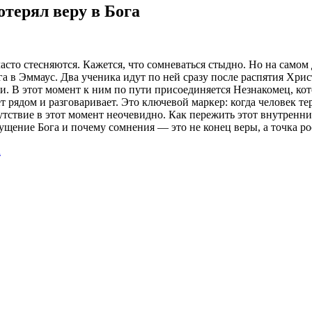
отерял веру в Бога
асто стесняются. Кажется, что сомневаться стыдно. Но на самом
 в Эммаус. Два ученика идут по ней сразу после распятия Хрис
ли. В этот момент к ним по пути присоединяется Незнакомец, кот
ет рядом и разговаривает. Это ключевой маркер: когда человек те
утствие в этот момент неочевидно. Как пережить этот внутренни
ение Бога и почему сомнения — это не конец веры, а точка ро
а