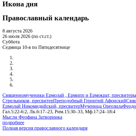
Икона дня
Православный календарь
8 августа 2026
26 июля 2026 (по ст.ст.)
Суббота
Седмица 10-я по Пятидесятнице
Священномученики Ермолай , Ермипп и Ермократ, пресвитер
Стрельников, пресвитер
Преподобный Геронтий Афонский
Свя
Ермолай Никомидийский, пресвитер
Мученица Ореозила
Феодо
Гал.5:22-6:2, Лк.6:17–23, Рим.15:30–33, Мф.17:24–18:4
Мысли Феофана Затворника
подробнее
Полная версия православного календаря