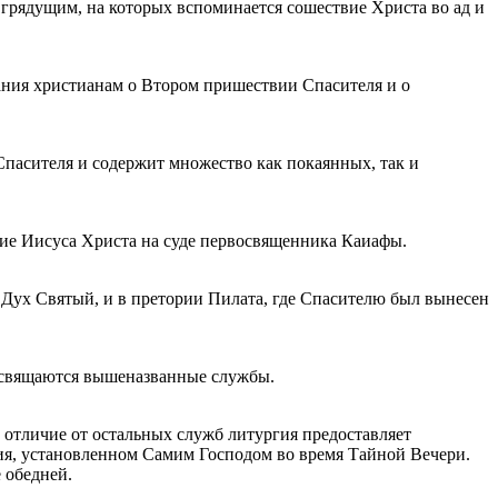
грядущим, на которых вспоминается сошествие Христа во ад и
ания христианам о Втором пришествии Спасителя и о
пасителя и содержит множество как покаянных, так и
ание Иисуса Христа на суде первосвященника Каиафы.
л Дух Святый, и в претории Пилата, где Спасителю был вынесен
 посвящаются вышеназванные службы.
 отличие от остальных служб литургия предоставляет
ния, установленном Самим Господом во время Тайной Вечери.
 обедней.