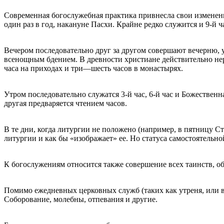
Современная богослужебная практика привнесла свои изменени
один раз в год, накануне Пасхи. Крайне редко служится и 9-й 
Вечером последовательно друг за другом совершают вечерню, 
всенощным бдением. В древности христиане действительно нер
часа на приходах и три—шесть часов в монастырях.
Утром последовательно служатся 3-й час, 6-й час и Божествен
другая предваряется чтением часов.
В те дни, когда литургии не положено (например, в пятницу С
литургии и как бы «изображает» ее. Но статуса самостоятельн
К богослужениям относится также совершение всех таинств, о
Помимо ежедневных церковных служб (таких как утреня, или в
Соборование, молебны, отпевания и другие.