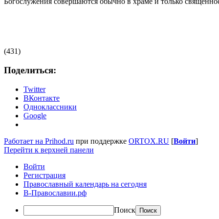
Богослужения совершаются обычно в храме и только священно
(431)
Поделиться:
Twitter
ВКонтакте
Одноклассники
Google
Работает на Prihod.ru
при поддержке
ORTOX.RU
[
Войти
]
Перейти к верхней панели
Войти
Регистрация
Православный календарь на сегодня
В-Православии.рф
Поиск