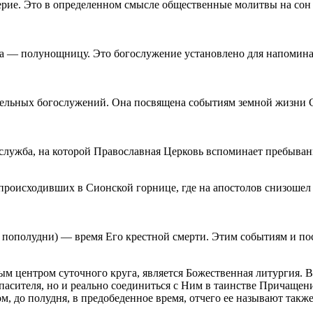
рие. Это в определенном смысле общественные молитвы на сон 
уга — полунощницу. Это богослужение установлено для напомин
тельных богослужений. Она посвящена событиям земной жизни С
ая служба, на которой Православная Церковь вспоминает пребыв
, происходивших в Сионской горнице, где на апостолов снизоше
часа пополудни) — время Его крестной смерти. Этим событиям и
 центром суточного круга, является Божественная литургия. В
Спасителя, но и реально соединиться с Ним в таинстве Причаще
, до полудня, в предобеденное время, отчего ее называют также