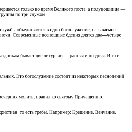
вершается только во время Великого поста, а полунощница —
 группы по три службы.
и службы объединяются в одно богослужение, называемое
ей ночи. Современные всенощные бдения длятся два—четыре
раздникам бывает две литургии — ранняя и поздняя. И та и
тельных. Это богослужение состоит из некоторых песнопений
 вечерних молитв, правил ко святому Причащению.
ристиан, то есть требы. Например: Крещение, Венчание,