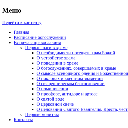
Меню
Перейти к контенту
Главная
Расписание богослужений
Встреча с православием
Первые шаги в храме
О необходимости посещать храм Божий
О устройстве храма
О поведении в храме
О богослужениях, совершаемых в храме
О смысле всенощного бдения и Божественной
О поклонах и крестном знамении
О священническом благословении
О поминовении
О просфоре, антидоре и артосе
О святой воде
О церковной свече
О целовании Святого Евангелия, Креста, чес
Первые молитвы
Контакты