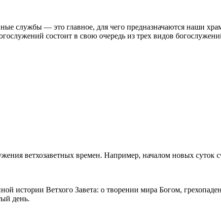
вные службы — это главное, для чего предназначаются наши хр
богослужений состоит в свою очередь из трех видов богослужен
жения ветхозаветных времен. Например, началом новых суток сч
ой истории Ветхого Завета: о творении мира Богом, грехопаде
тый день.