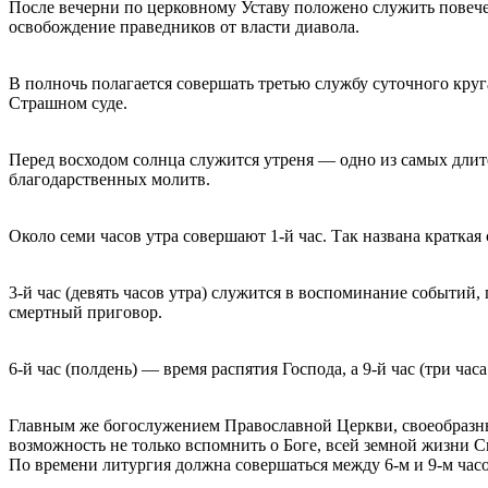
После вечерни по церковному Уставу положено служить повече
освобождение праведников от власти диавола.
В полночь полагается совершать третью службу суточного кр
Страшном суде.
Перед восходом солнца служится утреня — одно из самых дли
благодарственных молитв.
Около семи часов утра совершают 1-й час. Так названа кратк
3-й час (девять часов утра) служится в воспоминание событий
смертный приговор.
6-й час (полдень) — время распятия Господа, а 9-й час (три 
Главным же богослужением Православной Церкви, своеобразным
возможность не только вспомнить о Боге, всей земной жизни 
По времени литургия должна совершаться между 6-м и 9-м часом