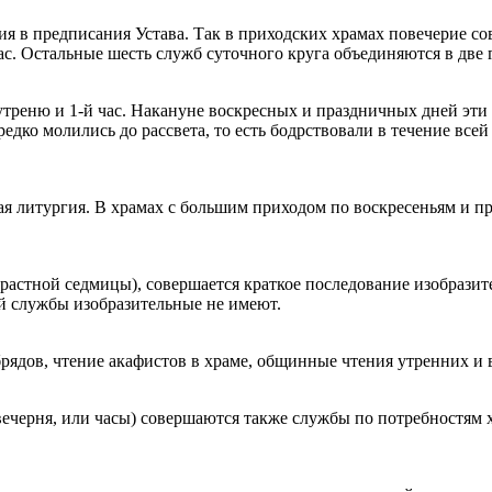
я в предписания Устава. Так в приходских храмах повечерие со
час. Остальные шесть служб суточного круга объединяются в две
утреню и 1-й час. Накануне воскресных и праздничных дней эт
едко молились до рассвета, то есть бодрствовали в течение вс
ная литургия. В храмах с большим приходом по воскресеньям и п
трастной седмицы), совершается краткое последование изобрази
ой службы изобразительные не имеют.
брядов, чтение акафистов в храме, общинные чтения утренних и
ечерня, или часы) совершаются также службы по потребностям х