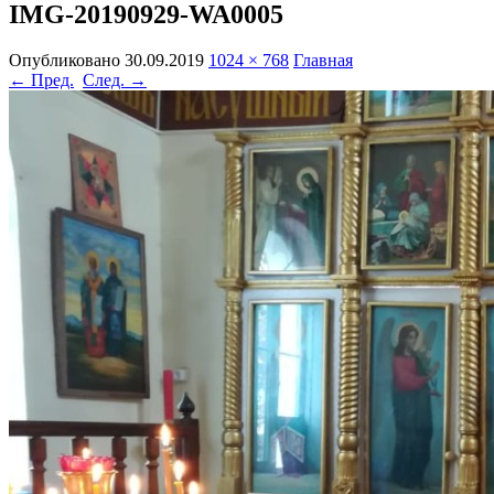
IMG-20190929-WA0005
Опубликовано
30.09.2019
1024 × 768
Главная
← Пред.
След. →