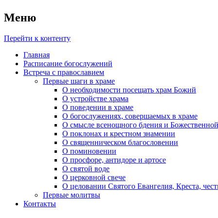
Меню
Перейти к контенту
Главная
Расписание богослужений
Встреча с православием
Первые шаги в храме
О необходимости посещать храм Божий
О устройстве храма
О поведении в храме
О богослужениях, совершаемых в храме
О смысле всенощного бдения и Божественной
О поклонах и крестном знамении
О священническом благословении
О поминовении
О просфоре, антидоре и артосе
О святой воде
О церковной свече
О целовании Святого Евангелия, Креста, чес
Первые молитвы
Контакты