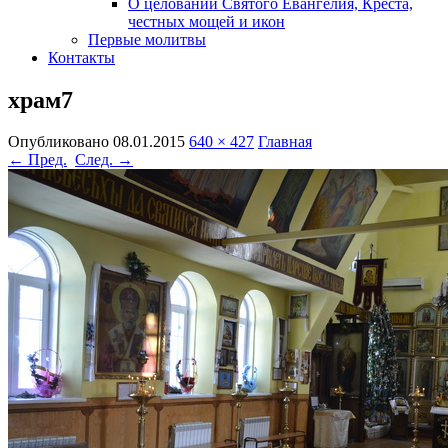
О целовании Святого Евангелия, Креста,
честных мощей и икон
Первые молитвы
Контакты
храм7
Опубликовано
08.01.2015
640 × 427
Главная
← Пред.
След. →