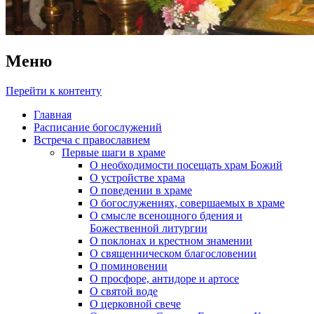
Меню
Перейти к контенту
Главная
Расписание богослужений
Встреча с православием
Первые шаги в храме
О необходимости посещать храм Божий
О устройстве храма
О поведении в храме
О богослужениях, совершаемых в храме
О смысле всенощного бдения и
Божественной литургии
О поклонах и крестном знамении
О священническом благословении
О поминовении
О просфоре, антидоре и артосе
О святой воде
О церковной свече