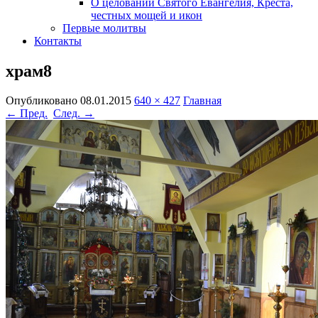
О целовании Святого Евангелия, Креста,
честных мощей и икон
Первые молитвы
Контакты
храм8
Опубликовано
08.01.2015
640 × 427
Главная
← Пред.
След. →