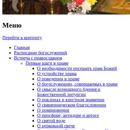
Меню
Перейти к контенту
Главная
Расписание богослужений
Встреча с православием
Первые шаги в храме
О необходимости посещать храм Божий
О устройстве храма
О поведении в храме
О богослужениях, совершаемых в храме
О смысле всенощного бдения и
Божественной литургии
О поклонах и крестном знамении
О священническом благословении
О поминовении
О просфоре, антидоре и артосе
О святой воде
О церковной свече