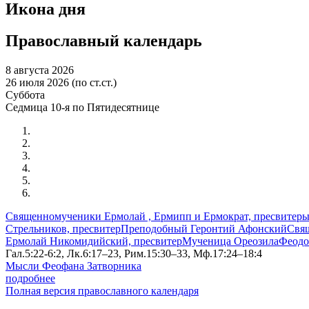
Икона дня
Православный календарь
8 августа 2026
26 июля 2026 (по ст.ст.)
Суббота
Седмица 10-я по Пятидесятнице
Священномученики Ермолай , Ермипп и Ермократ, пресвитер
Стрельников, пресвитер
Преподобный Геронтий Афонский
Свя
Ермолай Никомидийский, пресвитер
Мученица Ореозила
Феодо
Гал.5:22-6:2, Лк.6:17–23, Рим.15:30–33, Мф.17:24–18:4
Мысли Феофана Затворника
подробнее
Полная версия православного календаря