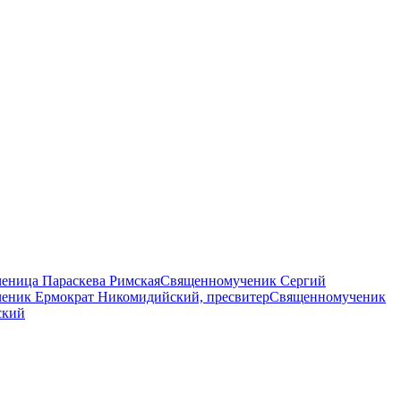
еница Параскева Римская
Священномученик Сергий
еник Ермократ Никомидийский, пресвитер
Священномученик
ский