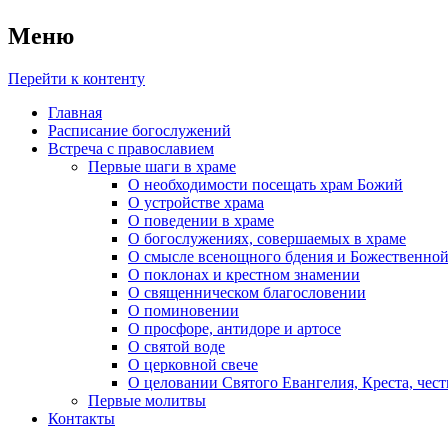
Меню
Перейти к контенту
Главная
Расписание богослужений
Встреча с православием
Первые шаги в храме
О необходимости посещать храм Божий
О устройстве храма
О поведении в храме
О богослужениях, совершаемых в храме
О смысле всенощного бдения и Божественной
О поклонах и крестном знамении
О священническом благословении
О поминовении
О просфоре, антидоре и артосе
О святой воде
О церковной свече
О целовании Святого Евангелия, Креста, чес
Первые молитвы
Контакты