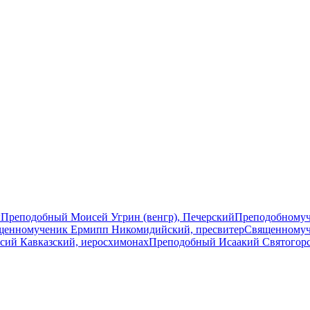
ы
Преподобный Моисей Угрин (венгр), Печерский
Преподобномуч
щенномученик Ермипп Никомидийский, пресвитер
Священномуч
сий Кавказский, иеросхимонах
Преподобный Исаакий Святогор